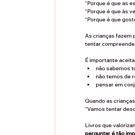
“Porque é que as e
“Porque é que às v
“Porque é que gost
As crianças fazem p
tentar compreende
É importante aceita
não sabemos t
não temos de 
pensar em con
Quando as crianças 
“Vamos tentar desc
Livros que valoriza
perguntar é tão im