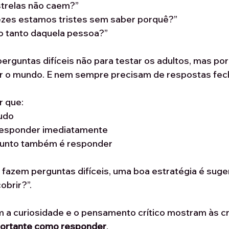
strelas não caem?”
ezes estamos tristes sem saber porquê?”
o tanto daquela pessoa?”
erguntas difíceis não para testar os adultos, mas por
r o mundo. E nem sempre precisam de respostas fec
r que:
udo
responder imediatamente
junto também é responder
fazem perguntas difíceis, uma boa estratégia é suger
obrir?”.
m a curiosidade e o pensamento crítico mostram às cr
portante como responder
.